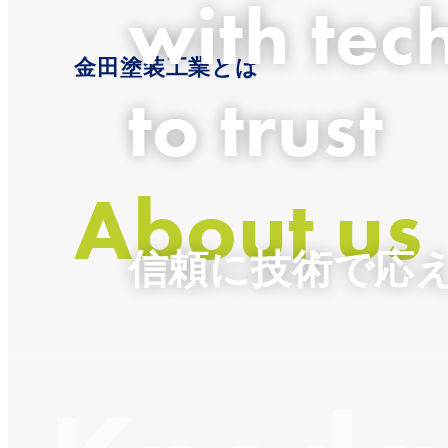
with tec
金田塗装工業とは
to trust
About us
信頼に技術で応