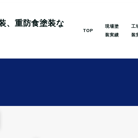
現場塗
工
TOP
装実績
装
d