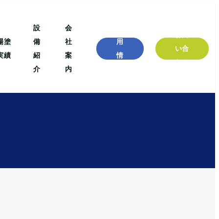
設
会
採
お問
場塗
備
社
用
い合
実績
紹
案
情
わせ
介
内
報