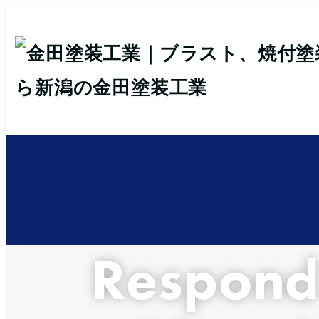
メ
イ
ン
コ
ン
テ
ン
ツ
へ
移
動
Respon